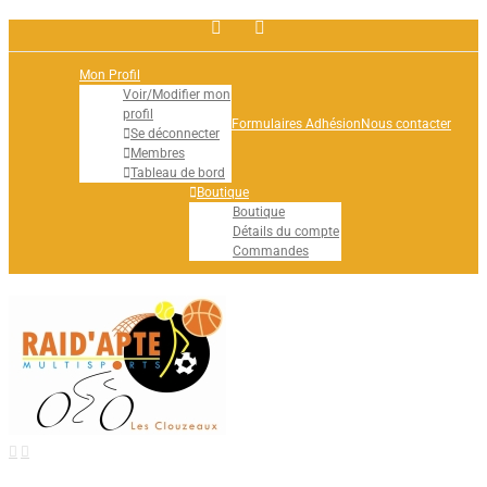
Facebook
Rss
Mon Profil
Voir/Modifier mon
profil
Formulaires Adhésion
Nous contacter
Se déconnecter
Membres
Tableau de bord
Boutique
Boutique
Détails du compte
Commandes