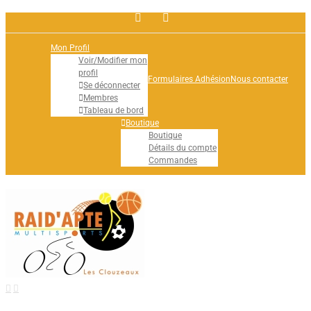
Facebook
Rss
Mon Profil
Voir/Modifier mon
profil
Formulaires Adhésion
Nous contacter
Se déconnecter
Membres
Tableau de bord
Boutique
Boutique
Détails du compte
Commandes