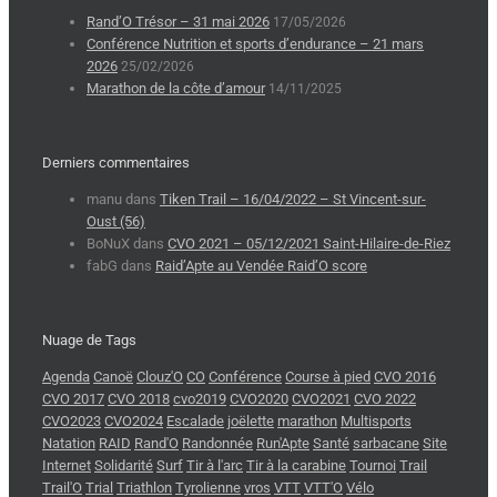
Rand’O Trésor – 31 mai 2026
17/05/2026
Conférence Nutrition et sports d’endurance – 21 mars
2026
25/02/2026
Marathon de la côte d’amour
14/11/2025
Derniers commentaires
manu
dans
Tiken Trail – 16/04/2022 – St Vincent-sur-
Oust (56)
BoNuX
dans
CVO 2021 – 05/12/2021 Saint-Hilaire-de-Riez
fabG
dans
Raid’Apte au Vendée Raid’O score
Nuage de Tags
Agenda
Canoë
Clouz'O
CO
Conférence
Course à pied
CVO 2016
CVO 2017
CVO 2018
cvo2019
CVO2020
CVO2021
CVO 2022
CVO2023
CVO2024
Escalade
joëlette
marathon
Multisports
Natation
RAID
Rand'O
Randonnée
Run'Apte
Santé
sarbacane
Site
Internet
Solidarité
Surf
Tir à l'arc
Tir à la carabine
Tournoi
Trail
Trail'O
Trial
Triathlon
Tyrolienne
vros
VTT
VTT'O
Vélo