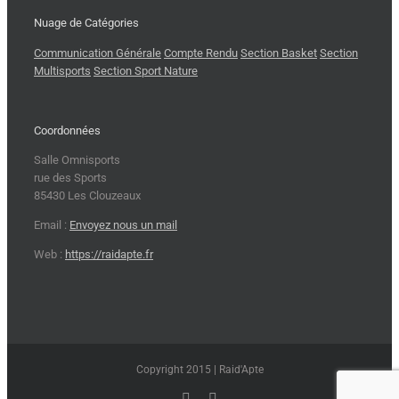
Nuage de Catégories
Communication Générale
Compte Rendu
Section Basket
Section
Multisports
Section Sport Nature
Coordonnées
Salle Omnisports
rue des Sports
85430 Les Clouzeaux
Email :
Envoyez nous un mail
Web :
https://raidapte.fr
Copyright 2015 | Raid'Apte
Facebook
Rss