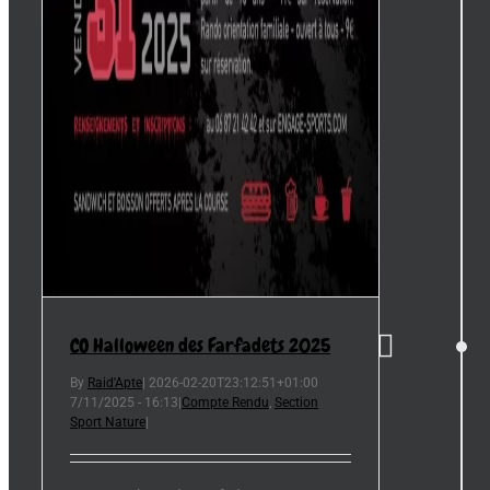
CO Halloween des Farfadets 2025
By
Raid'Apte
|
2026-02-20T23:12:51+01:00
7/11/2025 - 16:13
|
Compte Rendu
,
Section
Sport Nature
|