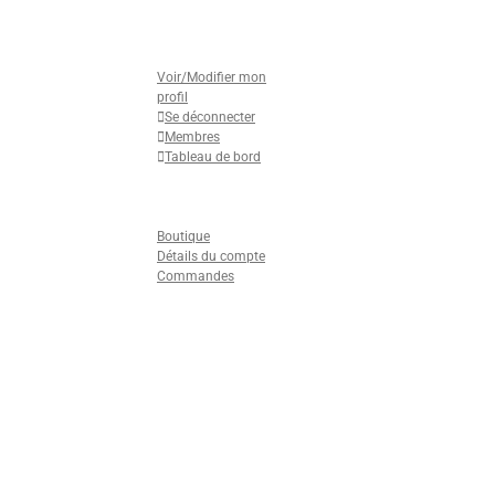
Mon Profil
Voir/Modifier mon
profil
Se déconnecter
Membres
Tableau de bord
Formulaires Adhésion
Nous contacter
Boutique
Boutique
Détails du compte
Commandes