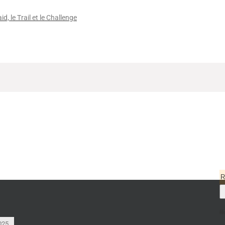
id, le Trail et le Challenge
R
p
:
No
025