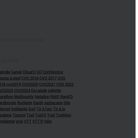
ivez-nous aussi sur Facebook
uage de Tags
genda
Canoë
Clouz'O
CO
Conférence
ourse à pied
CVO 2016
CVO 2017
CVO
018
cvo2019
CVO2020
CVO2021
CVO 2022
VO2023
CVO2024
Escalade
joëlette
arathon
Multisports
Natation
RAID
Rand'O
andonnée
Run'Apte
Santé
sarbacane
Site
ternet
Solidarité
Surf
Tir à l'arc
Tir à la
arabine
Tournoi
Trail
Trail'O
Trial
Triathlon
yrolienne
vros
VTT
VTT'O
Vélo