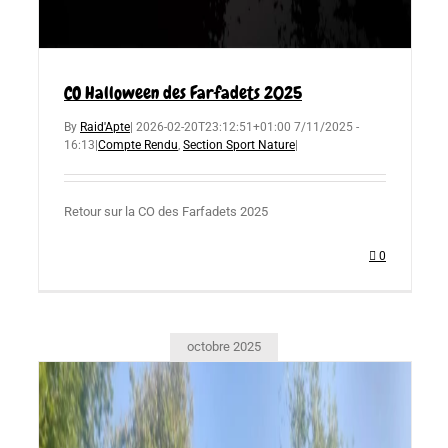
CO Halloween des Farfadets 2025
By
Raid'Apte
|
2026-02-20T23:12:51+01:00
7/11/2025 -
16:13
|
Compte Rendu
,
Section Sport Nature
|
Retour sur la CO des Farfadets 2025
0
octobre 2025