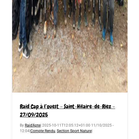
Raid Cap à l’ouest – Saint-Hilaire-de-Riez –
27/09/2025
By
Raid'Apte
|
2025-10-11T12:05:12+01:00
11/10/2025 -
12:04
|
Compte Rendu
,
Section Sport Nature
|