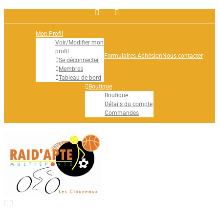
Facebook
Rss
Mon Profil
Voir/Modifier mon
profil
Formulaires Adhésion
Nous contacter
Se déconnecter
Membres
Tableau de bord
Boutique
Boutique
Détails du compte
Commandes