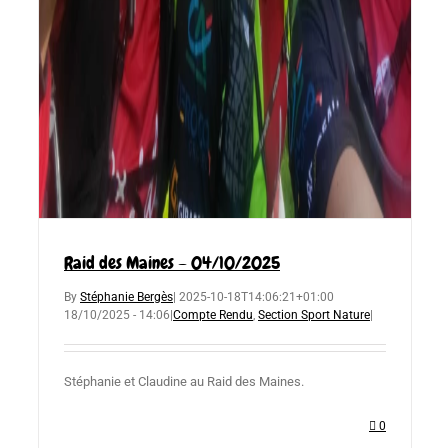
Raid des Maines – 04/10/2025
By
Stéphanie Bergès
|
2025-10-18T14:06:21+01:00
18/10/2025 - 14:06
|
Compte Rendu
,
Section Sport Nature
|
Stéphanie et Claudine au Raid des Maines.
0