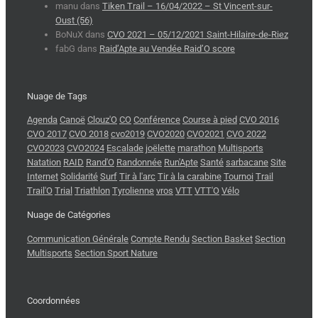
manu
dans
Tiken Trail – 16/04/2022 – St Vincent-sur-
Oust (56)
BoNuX
dans
CVO 2021 – 05/12/2021 Saint-Hilaire-de-Riez
fabG
dans
Raid’Apte au Vendée Raid’O score
Nuage de Tags
Agenda
Canoë
Clouz'O
CO
Conférence
Course à pied
CVO 2016
CVO 2017
CVO 2018
cvo2019
CVO2020
CVO2021
CVO 2022
CVO2023
CVO2024
Escalade
joëlette
marathon
Multisports
Natation
RAID
Rand'O
Randonnée
Run'Apte
Santé
sarbacane
Site
Internet
Solidarité
Surf
Tir à l'arc
Tir à la carabine
Tournoi
Trail
Trail'O
Trial
Triathlon
Tyrolienne
vros
VTT
VTT'O
Vélo
Nuage de Catégories
Communication Générale
Compte Rendu
Section Basket
Section
Multisports
Section Sport Nature
Coordonnées