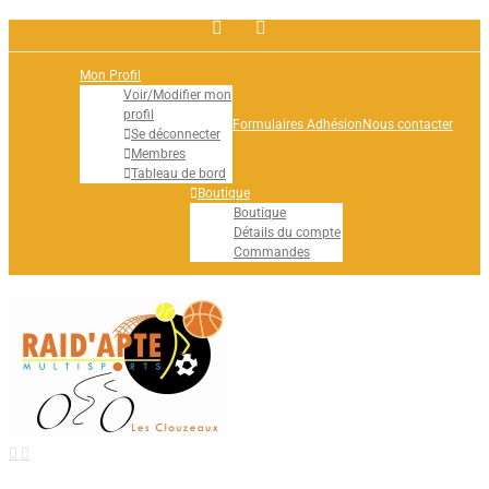
Facebook
Rss
Mon Profil
Voir/Modifier mon
profil
Formulaires Adhésion
Nous contacter
Se déconnecter
Membres
Tableau de bord
Boutique
Boutique
Détails du compte
Commandes