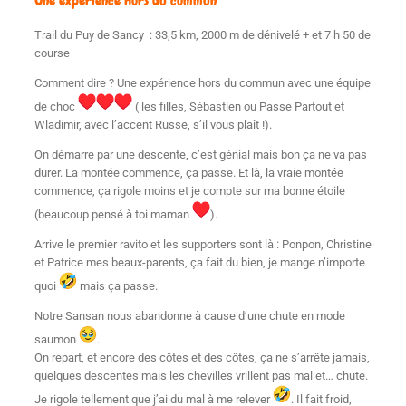
Une expérience hors du commun
Trail du Puy de Sancy : 33,5 km, 2000 m de dénivelé + et 7 h 50 de
course
Comment dire ? Une expérience hors du commun avec une équipe
de choc
( les filles, Sébastien ou Passe Partout et
Wladimir, avec l’accent Russe, s’il vous plaît !).
On démarre par une descente, c’est génial mais bon ça ne va pas
durer. La montée commence, ça passe. Et là, la vraie montée
commence, ça rigole moins et je compte sur ma bonne étoile
(beaucoup pensé à toi maman
).
Arrive le premier ravito et les supporters sont là : Ponpon, Christine
et Patrice mes beaux-parents, ça fait du bien, je mange n’importe
quoi
mais ça passe.
Notre Sansan nous abandonne à cause d’une chute en mode
saumon
.
On repart, et encore des côtes et des côtes, ça ne s’arrête jamais,
quelques descentes mais les chevilles vrillent pas mal et… chute.
Je rigole tellement que j’ai du mal à me relever
. Il fait froid,