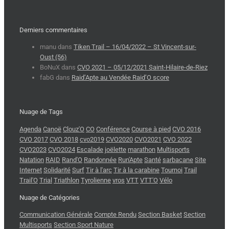
Derniers commentaires
manu
dans
Tiken Trail – 16/04/2022 – St Vincent-sur-
Oust (56)
BoNuX
dans
CVO 2021 – 05/12/2021 Saint-Hilaire-de-Riez
fabG
dans
Raid’Apte au Vendée Raid’O score
Nuage de Tags
Agenda
Canoë
Clouz'O
CO
Conférence
Course à pied
CVO 2016
CVO 2017
CVO 2018
cvo2019
CVO2020
CVO2021
CVO 2022
CVO2023
CVO2024
Escalade
joëlette
marathon
Multisports
Natation
RAID
Rand'O
Randonnée
Run'Apte
Santé
sarbacane
Site
Internet
Solidarité
Surf
Tir à l'arc
Tir à la carabine
Tournoi
Trail
Trail'O
Trial
Triathlon
Tyrolienne
vros
VTT
VTT'O
Vélo
Nuage de Catégories
Communication Générale
Compte Rendu
Section Basket
Section
Multisports
Section Sport Nature