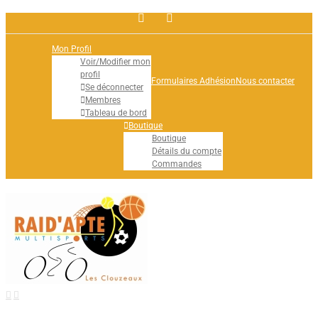
Facebook
Rss
Mon Profil
Voir/Modifier mon
profil
Formulaires Adhésion
Nous contacter
Se déconnecter
Membres
Tableau de bord
Boutique
Boutique
Détails du compte
Commandes