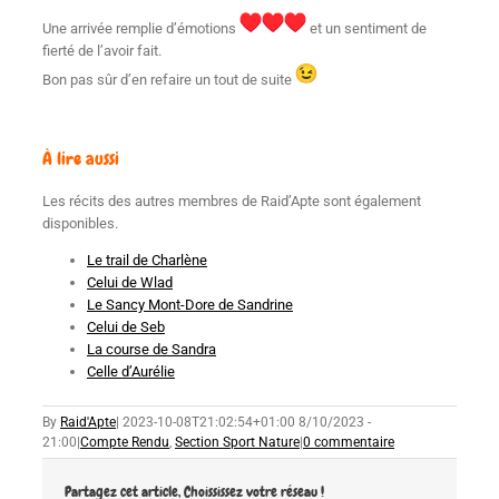
Une arrivée remplie d’émotions
et un sentiment de
fierté de l’avoir fait.
Bon pas sûr d’en refaire un tout de suite
À lire aussi
Les récits des autres membres de Raid’Apte sont également
disponibles.
Le trail de Charlène
Celui de Wlad
Le Sancy Mont-Dore de Sandrine
Celui de Seb
La course de Sandra
Celle d’Aurélie
By
Raid'Apte
|
2023-10-08T21:02:54+01:00
8/10/2023 -
21:00
|
Compte Rendu
,
Section Sport Nature
|
0 commentaire
Partagez cet article, Choississez votre réseau !