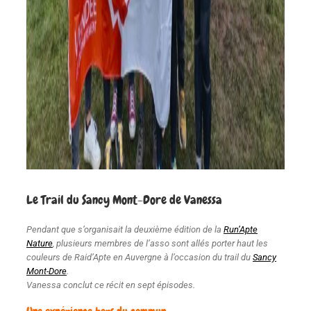
Le Trail du Sancy Mont-Dore de Vanessa
Pendant que s’organisait la deuxième édition de la
Run’Apte
Nature
, plusieurs membres de l’asso sont allés porter haut les
couleurs de Raid’Apte en Auvergne à l’occasion du trail du
Sancy
Mont-Dore
.
Vanessa conclut ce récit en sept épisodes.