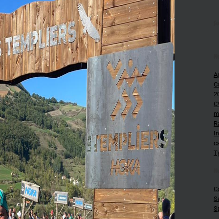
Su
N
A
C
2
C
m
R
In
c
T
N
C
S
S