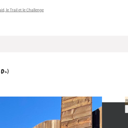
id, le Trail et le Challenge
 D+)
R
p
: