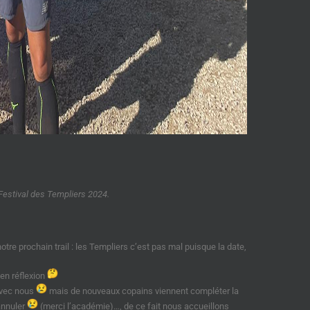
 Festival des Templiers 2024.
tre prochain trail : les Templiers c’est pas mal puisque la date,
 en réflexion
avec nous
mais de nouveaux copains viennent compléter la
annuler
(merci l’académie)…, de ce fait nous accueillons