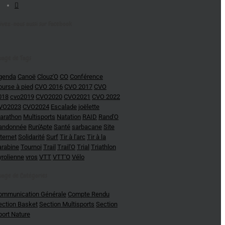
Commentaires
ivez-nous aussi sur Facebook
uage de Tags
genda
Canoë
Clouz'O
CO
Conférence
ourse à pied
CVO 2016
CVO 2017
CVO
018
cvo2019
CVO2020
CVO2021
CVO 2022
VO2023
CVO2024
Escalade
joëlette
arathon
Multisports
Natation
RAID
Rand'O
andonnée
Run'Apte
Santé
sarbacane
Site
ternet
Solidarité
Surf
Tir à l'arc
Tir à la
arabine
Tournoi
Trail
Trail'O
Trial
Triathlon
yrolienne
vros
VTT
VTT'O
Vélo
uage de Catégories
ommunication Générale
Compte Rendu
ection Basket
Section Multisports
Section
port Nature