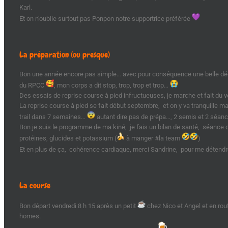
Karl.
Et on n’oublie surtout pas Ponpon notre supportrice préférée
La préparation (ou presque)
Bon une année encore pas simple… avec pour conséquence une belle déch
du RPCC
, mon corps a dit stop, trop, trop et trop…
Des essais de reprise course à pied infructueuses, je marche et fait du v
La reprise course à pied se fait début septembre, et on y va tranquille m
trail dans 7 semaines…
autant dire pas de prépa…, 2 semis et 2 séan
Bon je suis le programme de ma kiné, je fais un bilan de santé, séance 
protéines, glucides et potassium (
à manger #la team
)
Et en plus de ça, cohérence cardiaque, merci Sandrine, pour me détendre 
La course
Bon départ vendredi 8 h 15 après un petit
chez Nico et Angel et en rout
homes.