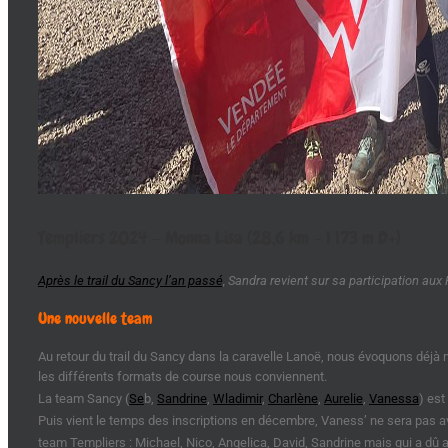
Templiers 2024 – Monna Lisa (28,6 km – 1 173 m D+)
Après le trail du Sancy l’an passé
, Sandra revient sur sa participation aux
Une nouvelle team
Au retour du trail du Sancy dans la caravelle Lanoë, nous évoquons déjà no
les différents formats de course nous conviennent.
La team Sancy (
Se
b,
Sandrine
,
Wladimir
,
Charlène
,
Aurelie
,
Vanessa
) est
Puis vient le temps des inscriptions en décembre, Vaness’ ne sera pas 
team Templiers : Michael, Nico, Angelica, David, Sandrine mais qui a dû 