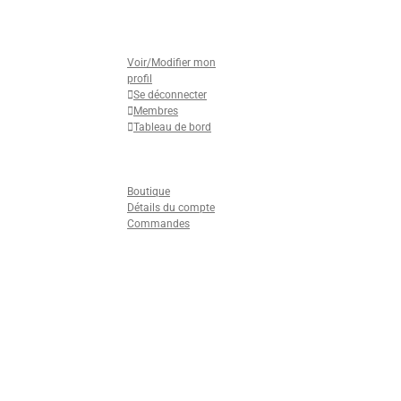
Mon Profil
Voir/Modifier mon
profil
Se déconnecter
Membres
Tableau de bord
Formulaires Adhésion
Nous contacter
Boutique
Boutique
Détails du compte
Commandes