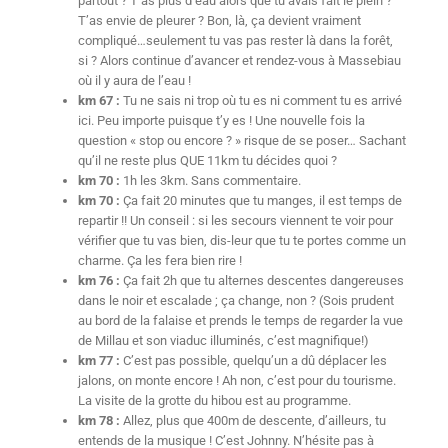
partout ? T’as plus d’eau alors que tu avais fait le plein ?
T’as envie de pleurer ? Bon, là, ça devient vraiment
compliqué…seulement tu vas pas rester là dans la forêt,
si ? Alors continue d’avancer et rendez-vous à Massebiau
où il y aura de l’eau !
km 67 :
Tu ne sais ni trop où tu es ni comment tu es arrivé
ici. Peu importe puisque t’y es ! Une nouvelle fois la
question « stop ou encore ? » risque de se poser… Sachant
qu’il ne reste plus QUE 11km tu décides quoi ?
km 70 :
1h les 3km. Sans commentaire.
km 70 :
Ça fait 20 minutes que tu manges, il est temps de
repartir !! Un conseil : si les secours viennent te voir pour
vérifier que tu vas bien, dis-leur que tu te portes comme un
charme. Ça les fera bien rire !
km 76 :
Ça fait 2h que tu alternes descentes dangereuses
dans le noir et escalade ; ça change, non ? (Sois prudent
au bord de la falaise et prends le temps de regarder la vue
de Millau et son viaduc illuminés, c’est magnifique!)
km 77 :
C’est pas possible, quelqu’un a dû déplacer les
jalons, on monte encore ! Ah non, c’est pour du tourisme.
La visite de la grotte du hibou est au programme.
km 78 :
Allez, plus que 400m de descente, d’ailleurs, tu
entends de la musique ! C’est Johnny. N’hésite pas à