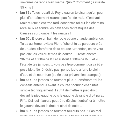
savoures ce repos bien mérité. Quoi ? Comment ça il reste
55 kms ?
km 35 :
Tu es reparti de Peyreleau en te disant qu’un peu
plus d’entraînement n’aurait pas fait de mal… C’est vrai !
Mais vu que c’est trop tard, concentre-toi sur les chemins
rocailleux et admire les paysages fantastiques des
Causses surplombant les nuages !
km 50 :
Encore un bain de foule et une chaude ambiance.
Tu es au 3ème ravito à Pierrefiche et tu as parcouru près
de 2/3 des kilomètres de ta course ! Attention, ça ne veut
pas dire les 2/3 du temps de course… Il reste encore
28kms et 1600m de D+ et surtout 1600m de D- … et vu
l’état de tes jambes, tu vois pas trop comment ça va être
possible… Ne réfléchis pas, pense juste à faire le plein
d’eau et de nourriture (salée pour prévenir les crampes) !
km 55 :
Tes jambes ne tournent plus ? Remémore-toi les
conseils entendus avant la course : courir c’est plutôt
simple techniquement, il suffit de mettre le pied droit
devant le pied gauche puis le gauche devant le droit puis…
Pff… Oui, oui, t’aurais peut-être dû plus t’entraîner à mettre
le gauche devant le droit et ainsi de suite…
km 60 :
Tes jambes ne tournent toujours pas ? T’as mal