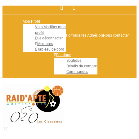
Facebook
Rss
Mon Profil
Voir/Modifier mon
profil
Formulaires Adhésion
Nous contacter
Se déconnecter
Membres
Tableau de bord
Boutique
Boutique
Détails du compte
Commandes