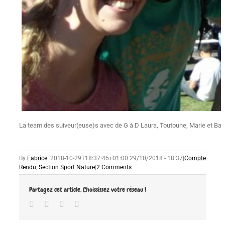
La team des suiveur(euse)s avec de G à D Laura, Toutoune, Marie et Basil
By
Fabrice
|
2018-10-29T18:37:45+01:00
29/10/2018 - 18:37
|
Compte
Rendu
,
Section Sport Nature
|
2 Comments
Partagez cet article, Choississez votre réseau !
Facebook
Twitter
Google+
Email