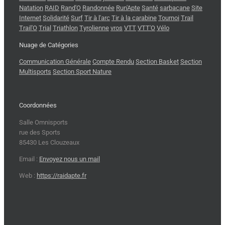
Natation
RAID
Rand'O
Randonnée
Run'Apte
Santé
sarbacane
Site
Internet
Solidarité
Surf
Tir à l'arc
Tir à la carabine
Tournoi
Trail
Trail'O
Trial
Triathlon
Tyrolienne
vros
VTT
VTT'O
Vélo
Nuage de Catégories
Communication Générale
Compte Rendu
Section Basket
Section
Multisports
Section Sport Nature
Coordonnées
Salle Omnisports
rue des Sports
85430 Les Clouzeaux
Email :
Envoyez nous un mail
Web :
https://raidapte.fr