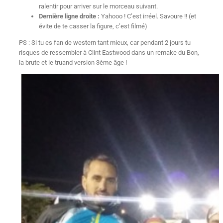
ralentir pour arriver sur le morceau suivant.
Dernière ligne droite :
Yahooo ! C’est irréel. Savoure !! (et
évite de te casser la figure, c’est filmé)
PS : Si tu es fan de western tant mieux, car pendant 2 jours tu
risques de ressembler à Clint Eastwood dans un remake du Bon,
la brute et le truand version 3ème âge !