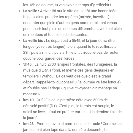
les 15h de course, tu vas avoir le temps d’y réfléchir !
La veille :
Arriver tôt sur le site est plutôt une bonne idée :
tu peux ainsi prendre tes repères (arrivée, buvette…) et
constater que plein d’autres gens comme toi sont venus
pour courir tout plein de courses différentes avec tout plein
de montées et tout plein de descentes.
La veille bis :
Le départ est à 5h45, et la journée va être
longue (voire très longue), alors quand tu te réveilleras à
23h, puis à minuit, puis à 1h, etc … , n’oublie-pas de rester
couché pour garder des forces !
5h45 :
La nuit, 2700 lampes frontales, des fumigènes, la
musique d’ERA à fond, et même des gens déguisés en
templiers ! Wahou ! Là ça veut dire que c’est le grand
départ. Rappelle-toi du conseil 3 (la journée va être longue)
et n’oublie pas l’adage « qui veut voyager loin ménage sa
monture »…
km 10 :
Ouf ! Fin de la première côte avec 500m de
dénivelé positif (D+). C’est plat, le terrain est souple, le
soleil se lève, il faut en profiter car…c’est la dernière fois de
la journée !
km 23 :
Premier ravito et premier bain de foule ! Comme les
jambes ont bien tapé dans la dernière descente, tu