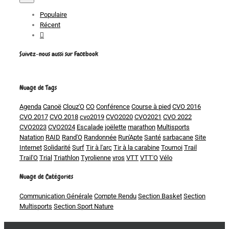
Populaire
Récent
Commentaires
Suivez-nous aussi sur Facebook
Nuage de Tags
Agenda
Canoë
Clouz'O
CO
Conférence
Course à pied
CVO 2016
CVO 2017
CVO 2018
cvo2019
CVO2020
CVO2021
CVO 2022
CVO2023
CVO2024
Escalade
joëlette
marathon
Multisports
Natation
RAID
Rand'O
Randonnée
Run'Apte
Santé
sarbacane
Site
Internet
Solidarité
Surf
Tir à l'arc
Tir à la carabine
Tournoi
Trail
Trail'O
Trial
Triathlon
Tyrolienne
vros
VTT
VTT'O
Vélo
Nuage de Catégories
Communication Générale
Compte Rendu
Section Basket
Section
Multisports
Section Sport Nature