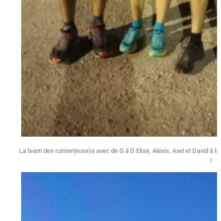
La team des runner(euse)s avec de G à D Elise, Alexis, Axel et David à la p
!