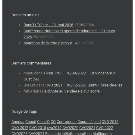
Derniers articles
Rand’O Trésor – 31 mai 2026
17/05/2026
Conférence Nutrition et sports d’endurance – 21 mars
2026
25/02/2026
Marathon de la côte d’amour
14/11/2025
Derniers commentaires
manu
dans
Tiken Trail – 16/04/2022 – St Vincent-sur-
Oust (56)
BoNuX
dans
CVO 2021 – 05/12/2021 Saint-Hilaire-de-Riez
fabG
dans
Raid’Apte au Vendée Raid’O score
Nuage de Tags
Agenda
Canoë
Clouz'O
CO
Conférence
Course à pied
CVO 2016
CVO 2017
CVO 2018
cvo2019
CVO2020
CVO2021
CVO 2022
CVO2023
CVO2024
Escalade
joëlette
marathon
Multisports