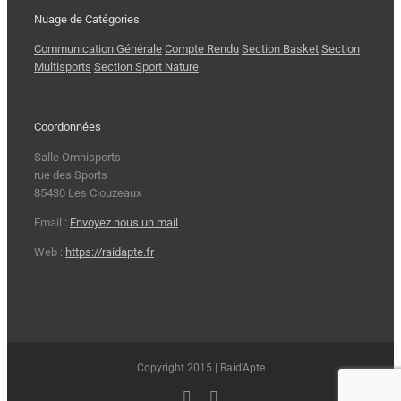
Nuage de Catégories
Communication Générale
Compte Rendu
Section Basket
Section
Multisports
Section Sport Nature
Coordonnées
Salle Omnisports
rue des Sports
85430 Les Clouzeaux
Email :
Envoyez nous un mail
Web :
https://raidapte.fr
Copyright 2015 | Raid'Apte
Facebook
Rss