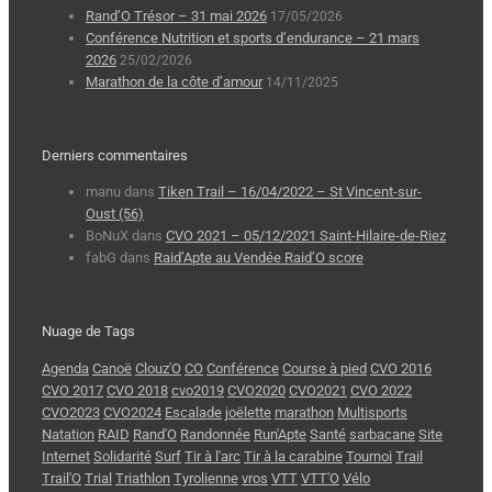
Rand’O Trésor – 31 mai 2026
17/05/2026
Conférence Nutrition et sports d’endurance – 21 mars
2026
25/02/2026
Marathon de la côte d’amour
14/11/2025
Derniers commentaires
manu
dans
Tiken Trail – 16/04/2022 – St Vincent-sur-
Oust (56)
BoNuX
dans
CVO 2021 – 05/12/2021 Saint-Hilaire-de-Riez
fabG
dans
Raid’Apte au Vendée Raid’O score
Nuage de Tags
Agenda
Canoë
Clouz'O
CO
Conférence
Course à pied
CVO 2016
CVO 2017
CVO 2018
cvo2019
CVO2020
CVO2021
CVO 2022
CVO2023
CVO2024
Escalade
joëlette
marathon
Multisports
Natation
RAID
Rand'O
Randonnée
Run'Apte
Santé
sarbacane
Site
Internet
Solidarité
Surf
Tir à l'arc
Tir à la carabine
Tournoi
Trail
Trail'O
Trial
Triathlon
Tyrolienne
vros
VTT
VTT'O
Vélo