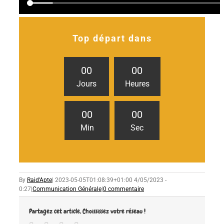
Top départ dans
0
0
0
0
Jours
Heures
0
0
0
0
Min
Sec
By
Raid'Apte
|
2023-05-05T01:08:39+01:00
4/05/2023 -
0:27
|
Communication Générale
|
0 commentaire
Partagez cet article, Choississez votre réseau !