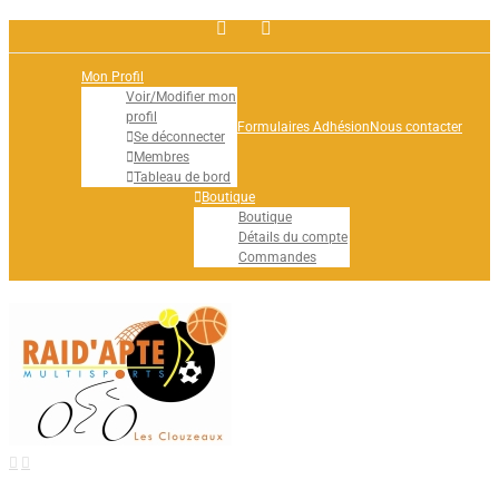
Facebook
Rss
Mon Profil
Voir/Modifier mon
profil
Formulaires Adhésion
Nous contacter
Se déconnecter
Membres
Tableau de bord
Boutique
Boutique
Détails du compte
Commandes