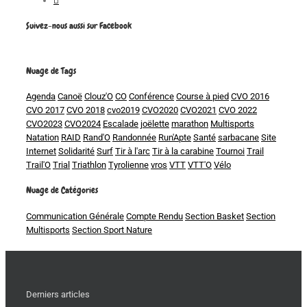
Suivez-nous aussi sur Facebook
Nuage de Tags
Agenda
Canoë
Clouz'O
CO
Conférence
Course à pied
CVO 2016
CVO 2017
CVO 2018
cvo2019
CVO2020
CVO2021
CVO 2022
CVO2023
CVO2024
Escalade
joëlette
marathon
Multisports
Natation
RAID
Rand'O
Randonnée
Run'Apte
Santé
sarbacane
Site
Internet
Solidarité
Surf
Tir à l'arc
Tir à la carabine
Tournoi
Trail
Trail'O
Trial
Triathlon
Tyrolienne
vros
VTT
VTT'O
Vélo
Nuage de Catégories
Communication Générale
Compte Rendu
Section Basket
Section
Multisports
Section Sport Nature
Derniers articles