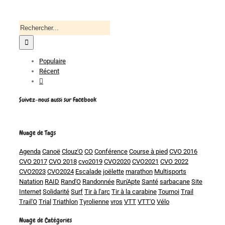
Recherche
pour
:
Populaire
Récent
Commentaires
Suivez-nous aussi sur Facebook
Nuage de Tags
Agenda
Canoë
Clouz'O
CO
Conférence
Course à pied
CVO 2016
CVO 2017
CVO 2018
cvo2019
CVO2020
CVO2021
CVO 2022
CVO2023
CVO2024
Escalade
joëlette
marathon
Multisports
Natation
RAID
Rand'O
Randonnée
Run'Apte
Santé
sarbacane
Site
Internet
Solidarité
Surf
Tir à l'arc
Tir à la carabine
Tournoi
Trail
Trail'O
Trial
Triathlon
Tyrolienne
vros
VTT
VTT'O
Vélo
Nuage de Catégories