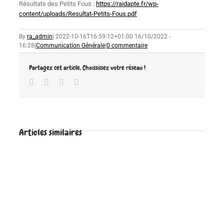
Résultats des Petits Fous :
https://raidapte.fr/wp-
content/uploads/Resultat-Petits-Fous.pdf
By
ra_admin
|
2022-10-16T16:59:12+01:00
16/10/2022 -
16:28
|
Communication Générale
|
0 commentaire
Partagez cet article, Choississez votre réseau !
Facebook
Twitter
Google+
Email
Articles similaires