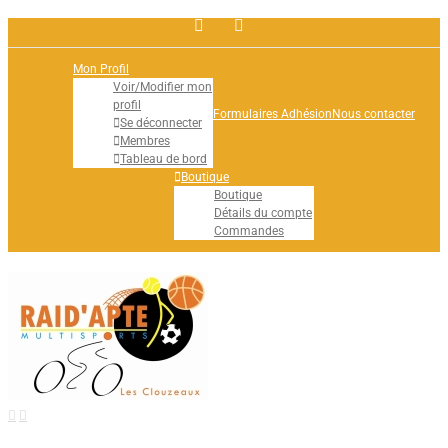
Facebook
Rss
Mon Profil
Voir/Modifier mon
profil
Formulaires Adhésion
Nous contacter
Se déconnecter
Membres
Tableau de bord
Boutique
Boutique
Détails du compte
Commandes