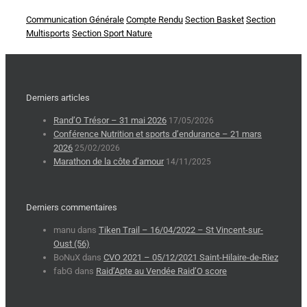
Communication Générale
Compte Rendu
Section Basket
Section
Multisports
Section Sport Nature
Derniers articles
Rand’O Trésor – 31 mai 2026
17/05/2026
Conférence Nutrition et sports d’endurance – 21 mars
2026
25/02/2026
Marathon de la côte d’amour
14/11/2025
Derniers commentaires
manu
dans
Tiken Trail – 16/04/2022 – St Vincent-sur-
Oust (56)
BoNuX
dans
CVO 2021 – 05/12/2021 Saint-Hilaire-de-Riez
fabG
dans
Raid’Apte au Vendée Raid’O score