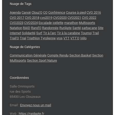
Nuage de Tags
Agenda
Canoë
Clouz'O
CO
Conférence
Course à pied
CVO 2016
CVO 2017
CVO 2018
cvo2019
CVO2020
CVO2021
CVO 2022
CVO2023
CVO2024
Escalade
joëlette
marathon
Multisports
Natation
RAID
Rand'O
Randonnée
Run'Apte
Santé
sarbacane
Site
Internet
Solidarité
Surf
Tir à l'arc
Tir à la carabine
Tournoi
Trail
Trail'O
Trial
Triathlon
Tyrolienne
vros
VTT
VTT'O
Vélo
Nuage de Catégories
Communication Générale
Compte Rendu
Section Basket
Section
Multisports
Section Sport Nature
Coordonnées
Salle Omnisports
rue des Sports
85430 Les Clouzeaux
Email :
Envoyez nous un mail
Web :
https://raidapte.fr