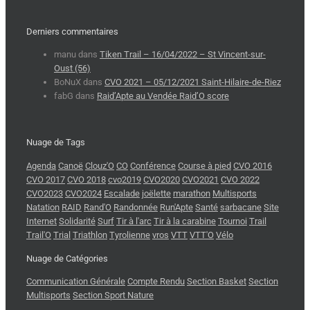
Derniers commentaires
manu
dans
Tiken Trail – 16/04/2022 – St Vincent-sur-
Oust (56)
BoNuX
dans
CVO 2021 – 05/12/2021 Saint-Hilaire-de-Riez
fabG
dans
Raid’Apte au Vendée Raid’O score
Nuage de Tags
Agenda
Canoë
Clouz'O
CO
Conférence
Course à pied
CVO 2016
CVO 2017
CVO 2018
cvo2019
CVO2020
CVO2021
CVO 2022
CVO2023
CVO2024
Escalade
joëlette
marathon
Multisports
Natation
RAID
Rand'O
Randonnée
Run'Apte
Santé
sarbacane
Site
Internet
Solidarité
Surf
Tir à l'arc
Tir à la carabine
Tournoi
Trail
Trail'O
Trial
Triathlon
Tyrolienne
vros
VTT
VTT'O
Vélo
Nuage de Catégories
Communication Générale
Compte Rendu
Section Basket
Section
Multisports
Section Sport Nature