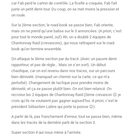
car Fab perd le carton de contrôle. La ficelle a craquée, Fab fait
juste un petit demi tour. Du coup, on se met moins la pression et
on roule.
Sur la 2ème section, le road-book se passe bien, Fab oriente,
mais on ne prend qu’une balise sur le 3 annoncées. (A priori, c’est
pour tout le monde pareil, ouf) Ah, on a doublé 2 équipes de
Chantonnay Raid (crevaisons), qui nous rattrapent sur le road-
book qu’on termine ensemble.
On attaque la 3ème section par du tracé. (Avec un pauvre demi
rapporteur, et pas de règle… Mais on s’en sort). Un début
chaotique, car on est revenu dans nos traces, sur un parcours
bien dénivelé. (manquait un chemin sur la carte, ce qui m’a
perturbé). Changement de tactique pour prendre moins de
dénivelé, et ça se passe plutôt bien. On est bien relancé. On
recroise les 2 équipes de Chantonnay Raid (2ème crevaison 😉 je
crois qu’ils ne voulaient pas gagner aujourd’hui. A priori, c’est le
président Sébastien Lalère qui porte la poisse 😉).
A partir de là, pas franchement d’erreur, tout se passe bien, même
dans les tracés de la dernière parti de la section 3.
Super section 4 qui nous mène à l’arrivée.