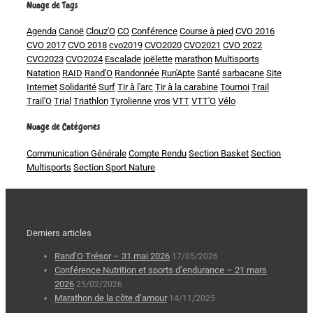
Nuage de Tags
Agenda
Canoë
Clouz'O
CO
Conférence
Course à pied
CVO 2016
CVO 2017
CVO 2018
cvo2019
CVO2020
CVO2021
CVO 2022
CVO2023
CVO2024
Escalade
joëlette
marathon
Multisports
Natation
RAID
Rand'O
Randonnée
Run'Apte
Santé
sarbacane
Site
Internet
Solidarité
Surf
Tir à l'arc
Tir à la carabine
Tournoi
Trail
Trail'O
Trial
Triathlon
Tyrolienne
vros
VTT
VTT'O
Vélo
Nuage de Catégories
Communication Générale
Compte Rendu
Section Basket
Section
Multisports
Section Sport Nature
Derniers articles
Rand’O Trésor – 31 mai 2026
17/05/2026
Conférence Nutrition et sports d’endurance – 21 mars
2026
25/02/2026
Marathon de la côte d’amour
14/11/2025