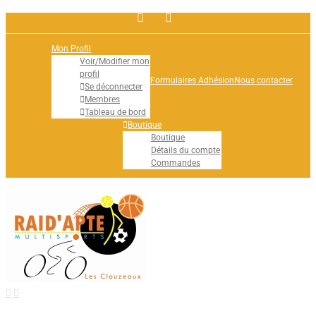
Facebook
Rss
Mon Profil
Voir/Modifier mon
profil
Formulaires Adhésion
Nous contacter
Se déconnecter
Membres
Tableau de bord
Boutique
Boutique
Détails du compte
Commandes