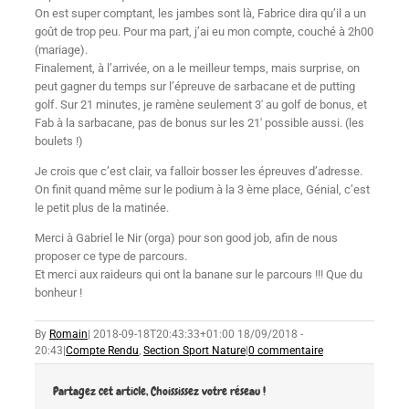
On est super comptant, les jambes sont là, Fabrice dira qu’il a un
goût de trop peu. Pour ma part, j’ai eu mon compte, couché à 2h00
(mariage).
Finalement, à l’arrivée, on a le meilleur temps, mais surprise, on
peut gagner du temps sur l’épreuve de sarbacane et de putting
golf. Sur 21 minutes, je ramène seulement 3′ au golf de bonus, et
Fab à la sarbacane, pas de bonus sur les 21′ possible aussi. (les
boulets !)
Je crois que c’est clair, va falloir bosser les épreuves d’adresse.
On finit quand même sur le podium à la 3 ème place, Génial, c’est
le petit plus de la matinée.
Merci à Gabriel le Nir (orga) pour son good job, afin de nous
proposer ce type de parcours.
Et merci aux raideurs qui ont la banane sur le parcours !!! Que du
bonheur !
By
Romain
|
2018-09-18T20:43:33+01:00
18/09/2018 -
20:43
|
Compte Rendu
,
Section Sport Nature
|
0 commentaire
Partagez cet article, Choississez votre réseau !