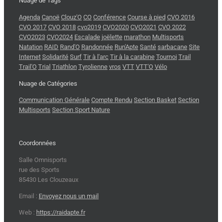
Nuage de Tags
Agenda
Canoë
Clouz'O
CO
Conférence
Course à pied
CVO 2016
CVO 2017
CVO 2018
cvo2019
CVO2020
CVO2021
CVO 2022
CVO2023
CVO2024
Escalade
joëlette
marathon
Multisports
Natation
RAID
Rand'O
Randonnée
Run'Apte
Santé
sarbacane
Site
Internet
Solidarité
Surf
Tir à l'arc
Tir à la carabine
Tournoi
Trail
Trail'O
Trial
Triathlon
Tyrolienne
vros
VTT
VTT'O
Vélo
Nuage de Catégories
Communication Générale
Compte Rendu
Section Basket
Section
Multisports
Section Sport Nature
Coordonnées
Salle Omnisports
rue des Sports
85430 Les Clouzeaux
Email :
Envoyez nous un mail
Web :
https://raidapte.fr