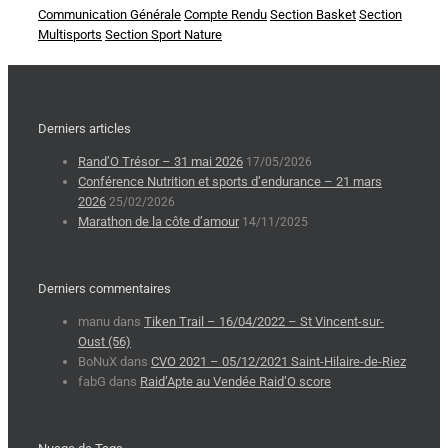
Communication Générale
Compte Rendu
Section Basket
Section
Multisports
Section Sport Nature
Derniers articles
Rand’O Trésor – 31 mai 2026
17/05/2026
Conférence Nutrition et sports d’endurance – 21 mars
2026
25/02/2026
Marathon de la côte d’amour
14/11/2025
Derniers commentaires
manu
dans
Tiken Trail – 16/04/2022 – St Vincent-sur-
Oust (56)
BoNuX
dans
CVO 2021 – 05/12/2021 Saint-Hilaire-de-Riez
fabG
dans
Raid’Apte au Vendée Raid’O score