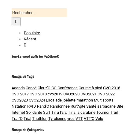
Recherche
pour
:
Populaire
Récent
Commentaires
Suivez-nous aussi sur Facebook
Nuage de Tags
Agenda
Canoë
Clouz'O
CO
Conférence
Course à pied
CVO 2016
CVO 2017
CVO 2018
cvo2019
CVO2020
CVO2021
CVO 2022
CVO2023
CVO2024
Escalade
joëlette
marathon
Multisports
Natation
RAID
Rand'O
Randonnée
Run'Apte
Santé
sarbacane
Site
Internet
Solidarité
Surf
Tir à l'arc
Tir à la carabine
Tournoi
Trail
Trail'O
Trial
Triathlon
Tyrolienne
vros
VTT
VTT'O
Vélo
Nuage de Catégories