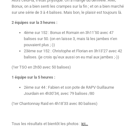
Alors celui-là, il était physique. On a mangé du dénivelé. Avec
Bonux, on a bien senti les crampes sur la fin ; et on a bien marché
sur une série de 3 à 4 balises. Mais bon, le plaisir est toujours là.
2 équipes sur la 3 heures :
4ème sur 152 : Bonux et Romain en 3h11’50 avec 47
balises sur 50. (on en laisse 3, mais là les jambes n’en
pouvaient plus ;-))
23ème sur 152 : Christophe et Florian en 3h13’27 avec 42
balises. (je crois qu’eux aussi on eu mal aux jambes ;-))
(1er TSO en 2h50 avec 50 balises)
1 équipe sur la 5 heures :
2ème sur 44 : Fabien et son pote de RAPV Guillaume
Jourdain en 4h30’34, avec 79 balises /80
(1er Chantonnay Raid en 4h18’33 avec 80 balises)
Tous les résultats et bientôt les photos :
ici…