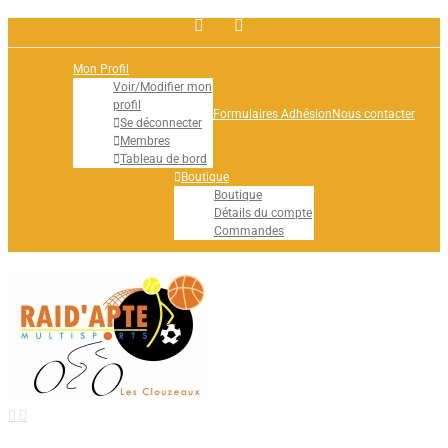
Facebook
Rss
Mon Profil
Voir/Modifier mon
profil
Formulaires Adhésion
Nous contacter
Se déconnecter
Membres
Tableau de bord
Boutique
Boutique
Détails du compte
Commandes