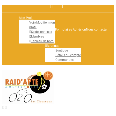
Facebook
Rss
Mon Profil
Voir/Modifier mon
profil
Formulaires Adhésion
Nous contacter
Se déconnecter
Membres
Tableau de bord
Boutique
Boutique
Détails du compte
Commandes