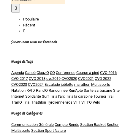
pour
:
Populaire
Récent
Commentaires
Suivez-nous aussi sur Facebook
Nuage de Tags
Agenda
Canoë
Clouz'O
CO
Conférence
Course à pied
CVO 2016
CVO 2017
CVO 2018
cvo2019
CVO2020
CVO2021
CVO 2022
CVO2023
CVO2024
Escalade
joëlette
marathon
Multisports
Natation
RAID
Rand'O
Randonnée
Run'Apte
Santé
sarbacane
Site
Internet
Solidarité
Surf
Tir à l'arc
Tir à la carabine
Tournoi
Trail
Trail'O
Trial
Triathlon
Tyrolienne
vros
VTT
VTT'O
Vélo
Nuage de Catégories
Communication Générale
Compte Rendu
Section Basket
Section
Multisports
Section Sport Nature