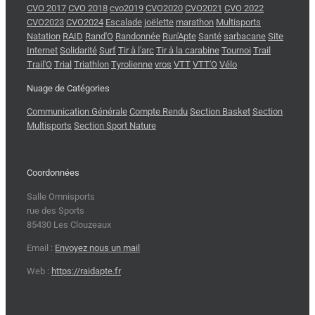
CVO 2017
CVO 2018
cvo2019
CVO2020
CVO2021
CVO 2022
CVO2023
CVO2024
Escalade
joëlette
marathon
Multisports
Natation
RAID
Rand'O
Randonnée
Run'Apte
Santé
sarbacane
Site
Internet
Solidarité
Surf
Tir à l'arc
Tir à la carabine
Tournoi
Trail
Trail'O
Trial
Triathlon
Tyrolienne
vros
VTT
VTT'O
Vélo
Nuage de Catégories
Communication Générale
Compte Rendu
Section Basket
Section
Multisports
Section Sport Nature
Coordonnées
Salle Omnisports
rue des Sports
85430 Les Clouzeaux
Email :
Envoyez nous un mail
Web :
https://raidapte.fr