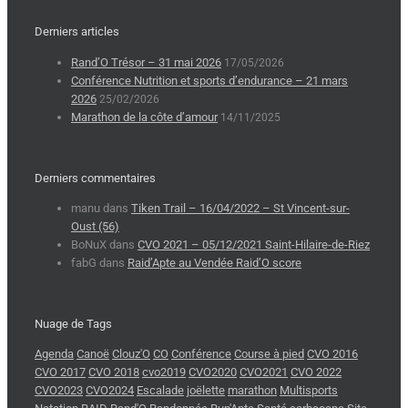
Derniers articles
Rand’O Trésor – 31 mai 2026
17/05/2026
Conférence Nutrition et sports d’endurance – 21 mars
2026
25/02/2026
Marathon de la côte d’amour
14/11/2025
Derniers commentaires
manu
dans
Tiken Trail – 16/04/2022 – St Vincent-sur-
Oust (56)
BoNuX
dans
CVO 2021 – 05/12/2021 Saint-Hilaire-de-Riez
fabG
dans
Raid’Apte au Vendée Raid’O score
Nuage de Tags
Agenda
Canoë
Clouz'O
CO
Conférence
Course à pied
CVO 2016
CVO 2017
CVO 2018
cvo2019
CVO2020
CVO2021
CVO 2022
CVO2023
CVO2024
Escalade
joëlette
marathon
Multisports