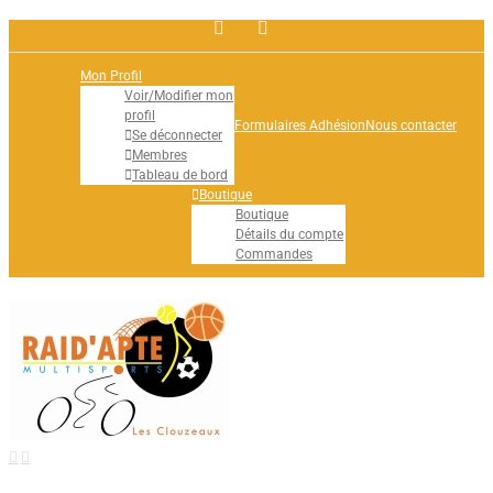
Facebook
Rss
Mon Profil
Voir/Modifier mon
profil
Formulaires Adhésion
Nous contacter
Se déconnecter
Membres
Tableau de bord
Boutique
Boutique
Détails du compte
Commandes