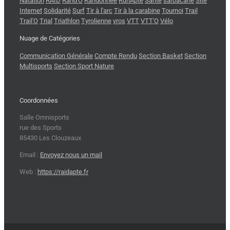
Natation
RAID
Rand'O
Randonnée
Run'Apte
Santé
sarbacane
Site
Internet
Solidarité
Surf
Tir à l'arc
Tir à la carabine
Tournoi
Trail
Trail'O
Trial
Triathlon
Tyrolienne
vros
VTT
VTT'O
Vélo
Nuage de Catégories
Communication Générale
Compte Rendu
Section Basket
Section
Multisports
Section Sport Nature
Coordonnées
Salle Omnisports
rue des Sports
85430 Les Clouzeaux
Email :
Envoyez nous un mail
Web :
https://raidapte.fr