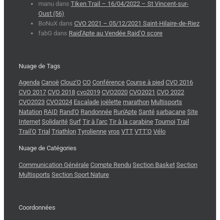
manu
dans
Tiken Trail – 16/04/2022 – St Vincent-sur-
Oust (56)
BoNuX
dans
CVO 2021 – 05/12/2021 Saint-Hilaire-de-Riez
fabG
dans
Raid’Apte au Vendée Raid’O score
Nuage de Tags
Agenda
Canoë
Clouz'O
CO
Conférence
Course à pied
CVO 2016
CVO 2017
CVO 2018
cvo2019
CVO2020
CVO2021
CVO 2022
CVO2023
CVO2024
Escalade
joëlette
marathon
Multisports
Natation
RAID
Rand'O
Randonnée
Run'Apte
Santé
sarbacane
Site
Internet
Solidarité
Surf
Tir à l'arc
Tir à la carabine
Tournoi
Trail
Trail'O
Trial
Triathlon
Tyrolienne
vros
VTT
VTT'O
Vélo
Nuage de Catégories
Communication Générale
Compte Rendu
Section Basket
Section
Multisports
Section Sport Nature
Coordonnées