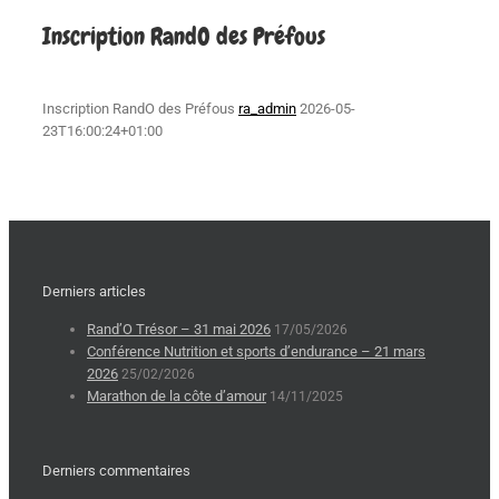
Inscription RandO des Préfous
Inscription RandO des Préfous
ra_admin
2026-05-
23T16:00:24+01:00
Derniers articles
Rand’O Trésor – 31 mai 2026
17/05/2026
Conférence Nutrition et sports d’endurance – 21 mars
2026
25/02/2026
Marathon de la côte d’amour
14/11/2025
Derniers commentaires