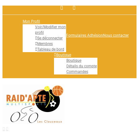
Facebook
Rss
Mon Profil
Voir/Modifier mon
profil
Formulaires Adhésion
Nous contacter
Se déconnecter
Membres
Tableau de bord
Boutique
Boutique
Détails du compte
Commandes