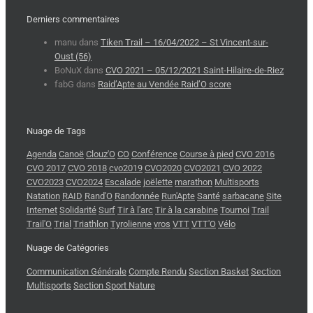
Derniers commentaires
manu
dans
Tiken Trail – 16/04/2022 – St Vincent-sur-
Oust (56)
BoNuX
dans
CVO 2021 – 05/12/2021 Saint-Hilaire-de-Riez
fabG
dans
Raid’Apte au Vendée Raid’O score
Nuage de Tags
Agenda
Canoë
Clouz'O
CO
Conférence
Course à pied
CVO 2016
CVO 2017
CVO 2018
cvo2019
CVO2020
CVO2021
CVO 2022
CVO2023
CVO2024
Escalade
joëlette
marathon
Multisports
Natation
RAID
Rand'O
Randonnée
Run'Apte
Santé
sarbacane
Site
Internet
Solidarité
Surf
Tir à l'arc
Tir à la carabine
Tournoi
Trail
Trail'O
Trial
Triathlon
Tyrolienne
vros
VTT
VTT'O
Vélo
Nuage de Catégories
Communication Générale
Compte Rendu
Section Basket
Section
Multisports
Section Sport Nature