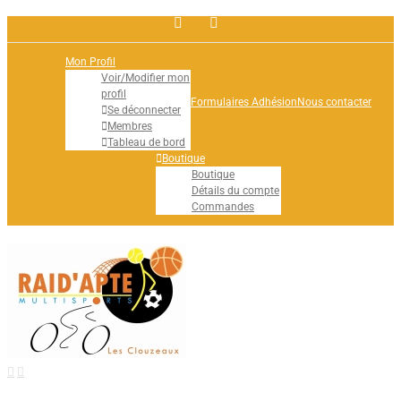
Facebook
Rss
Mon Profil
Voir/Modifier mon
profil
Formulaires Adhésion
Nous contacter
Se déconnecter
Membres
Tableau de bord
Boutique
Boutique
Détails du compte
Commandes