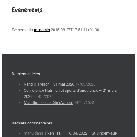
Evenements
Evenements
ra_admin
2015-08-27T17:51:11+01:00
Derniers articles
Rand’O Trésor – 31 mai 2026
17/05/2026
Conférence Nutrition et sports d’endurance – 21 mars
2026
25/02/2026
Marathon de la côte d’amour
14/11/2025
Derniers commentaires
manu
dans
Tiken Trail – 16/04/2022 – St Vincent-sur-