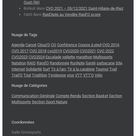
Oust (56)
BoNuX
dans
CVO 2021 – 05/12/2021 Saint-Hilaire-de-Riez
fabG
dans
Raid’Apte au Vendée Raid’O score
Nuage de Tags
Agenda
Canoë
Clouz'O
CO
Conférence
Course à pied
CVO 2016
CVO 2017
CVO 2018
cvo2019
CVO2020
CVO2021
CVO 2022
CVO2023
CVO2024
Escalade
joëlette
marathon
Multisports
Natation
RAID
Rand'O
Randonnée
Run'Apte
Santé
sarbacane
Site
Internet
Solidarité
Surf
Tir à l'arc
Tir à la carabine
Tournoi
Trail
Trail'O
Trial
Triathlon
Tyrolienne
vros
VTT
VTT'O
Vélo
Nuage de Catégories
Communication Générale
Compte Rendu
Section Basket
Section
Multisports
Section Sport Nature
Coordonnées
Salle Omnisports