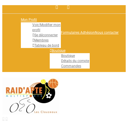
Facebook
Rss
Mon Profil
Voir/Modifier mon
profil
Formulaires Adhésion
Nous contacter
Se déconnecter
Membres
Tableau de bord
Boutique
Boutique
Détails du compte
Commandes